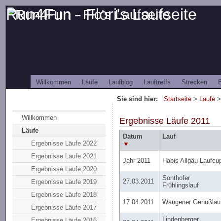
Run4Fun - Flori's Laufseite
Willkommen
Läufe
Laufblog
Lauftreffs
Strecken
B
Sie sind hier:
Startseite
>
Läufe
>
Willkommen
Ergebnisse Läufe 2011
Läufe
Datum
Lauf
Ergebnisse Läufe 2022
▼
Ergebnisse Läufe 2021
Jahr 2011
Habis Allgäu-Laufcu
Ergebnisse Läufe 2020
Sonthofer
27.03.2011
Ergebnisse Läufe 2019
Frühlingslauf
Ergebnisse Läufe 2018
17.04.2011
Wangener Genußlau
Ergebnisse Läufe 2017
Lindenberger
Ergebnisse Läufe 2016