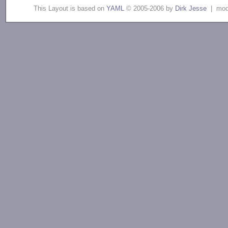
This Layout is based on
YAML
© 2005-2006 by
Dirk Jesse
| modi