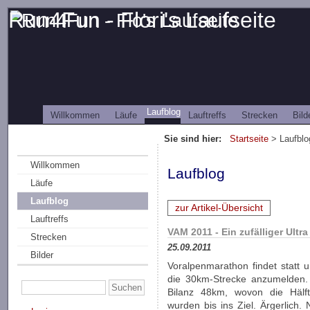
Run4Fun - Flori's Laufseite
Laufblog
Willkommen
Läufe
Lauftreffs
Strecken
Bild
Sie sind hier:
Startseite
> Laufblo
Willkommen
Laufblog
Läufe
Laufblog
zur Artikel-Übersicht
Lauftreffs
VAM 2011 - Ein zufälliger Ultra
Strecken
25.09.2011
Bilder
Vor­alpen­marathon findet statt 
die 30km-Strecke anzumelden.
Bilanz 48km, wovon die Hälf
wurden bis ins Ziel. Ärgerlich.