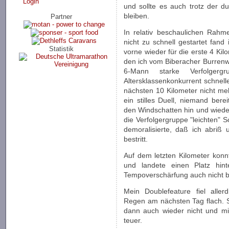
Login
und sollte es auch trotz der 
bleiben.
Partner
In relativ beschaulichen Rahm
nicht zu schnell gestartet fand 
Statistik
vorne wieder für die erste 4 Kil
den ich vom Biberacher Burrenwal
6-Mann starke Verfolge
Altersklassenkonkurrent schnell
nächsten 10 Kilometer nicht meh
ein stilles Duell, niemand bere
den Windschatten hin und wiede
die Verfolgergruppe "leichten" 
demoralisierte, daß ich abriß 
bestritt.
Auf dem letzten Kilometer konn
und landete einen Platz hint
Tempoverschärfung auch nicht bi
Mein Doublefeature fiel alle
Regen am nächsten Tag flach. S
dann auch wieder nicht und mit
teuer.