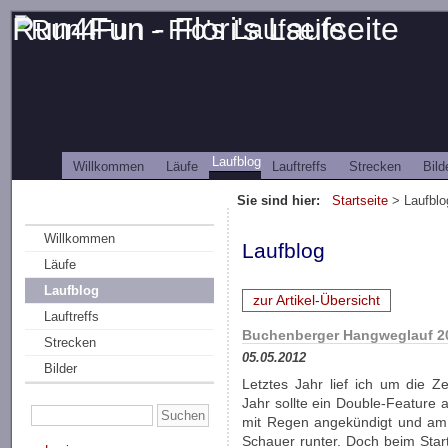
Run4Fun - Flori's Laufseite
Laufblog
Willkommen
Läufe
Lauftreffs
Strecken
Bild
Sie sind hier:
Startseite
> Laufblo
Willkommen
Laufblog
Läufe
Laufblog
zur Artikel-Übersicht
Lauftreffs
Buchenberger Hangweglauf 2
Strecken
05.05.2012
Bilder
Letztes Jahr lief ich um die Z
Jahr sollte ein Double-Feature 
mit Regen angekündigt und am
Schauer runter. Doch beim Star