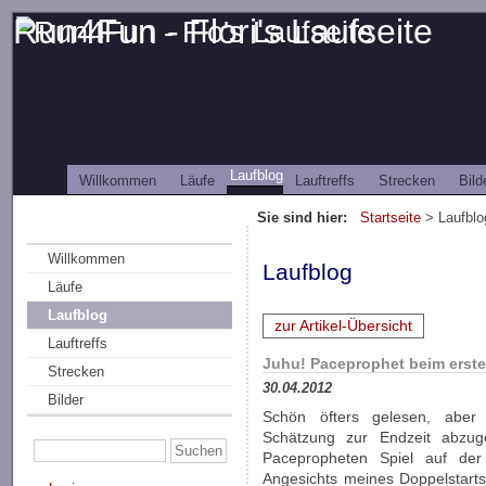
Run4Fun - Flori's Laufseite
Laufblog
Willkommen
Läufe
Lauftreffs
Strecken
Bild
Sie sind hier:
Startseite
> Laufblo
Willkommen
Laufblog
Läufe
Laufblog
zur Artikel-Übersicht
Lauftreffs
Juhu! Paceprophet beim erste
Strecken
30.04.2012
Bilder
Schön öfters gelesen, aber
Schätzung zur Endzeit abzu
Pacepropheten Spiel auf der
Angesichts meines Doppelstart