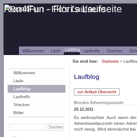
Run4Fun - Flori's Laufseite
Laufblog
Willkommen
Läufe
Lauftreffs
Strecken
Bild
Sie sind hier:
Startseite
> Laufblo
Willkommen
Laufblog
Läufe
Laufblog
zur Artikel-Übersicht
Lauftreffs
Brooks Adventspuzzeln
Strecken
05.12.2011
Bilder
Es weihnachtet. Auch wenn der
Adventswettpuzzeln einen Adre
mich riesig. Wird demnächst bei