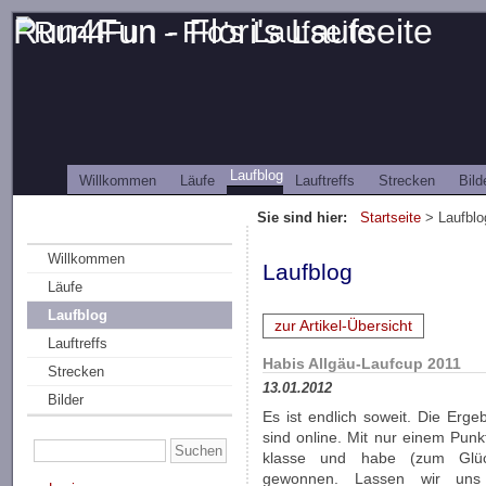
Run4Fun - Flori's Laufseite
Laufblog
Willkommen
Läufe
Lauftreffs
Strecken
Bild
Sie sind hier:
Startseite
> Laufblo
Willkommen
Laufblog
Läufe
Laufblog
zur Artikel-Übersicht
Lauftreffs
Habis Allgäu-Laufcup 2011
Strecken
13.01.2012
Bilder
Es ist endlich soweit. Die Erg
sind online. Mit nur einem Punkt
klasse und habe (zum Glück
gewonnen. Lassen wir uns