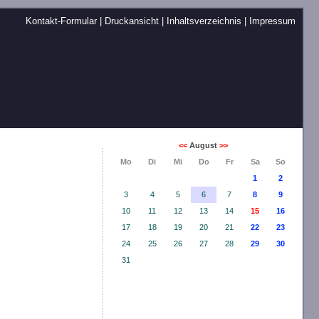
Kontakt-Formular
|
Druckansicht
|
Inhaltsverzeichnis
|
Impressum
<<
August
>>
Mo
Di
Mi
Do
Fr
Sa
So
1
2
3
4
5
6
7
8
9
10
11
12
13
14
15
16
17
18
19
20
21
22
23
24
25
26
27
28
29
30
31