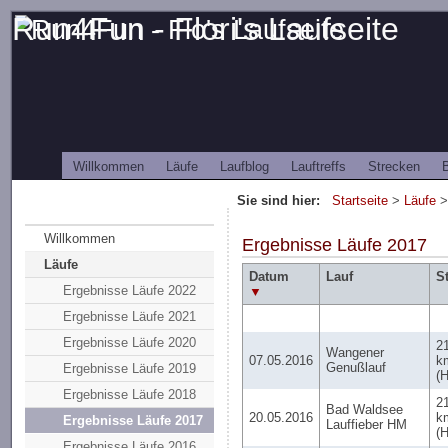
Run4Fun - Flori's Laufseite
Willkommen
Läufe
Laufblog
Lauftreffs
Strecken
B
Sie sind hier:
Startseite
>
Läufe
>
Willkommen
Ergebnisse Läufe 2017
Läufe
Datum
Lauf
S
Ergebnisse Läufe 2022
▼
Ergebnisse Läufe 2021
Ergebnisse Läufe 2020
2
Wangener
07.05.2016
k
Genußlauf
Ergebnisse Läufe 2019
(
Ergebnisse Läufe 2018
2
Bad Waldsee
20.05.2016
k
Ergebnisse Läufe 2017
Lauffieber HM
(
Ergebnisse Läufe 2016