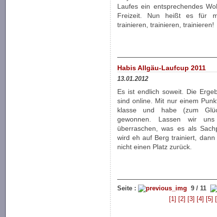
Laufes ein entsprechendes Woh
Freizeit. Nun heißt es für
trainieren, trainieren, trainieren!
Habis Allgäu-Laufcup 2011
13.01.2012
Es ist endlich soweit. Die Erg
sind online. Mit nur einem Punkt
klasse und habe (zum Glück
gewonnen. Lassen wir uns
überraschen, was es als Sachp
wird eh auf Berg trainiert, dann
nicht einen Platz zurück.
Seite :
9 / 11
[1]
[2]
[3]
[4]
[5]