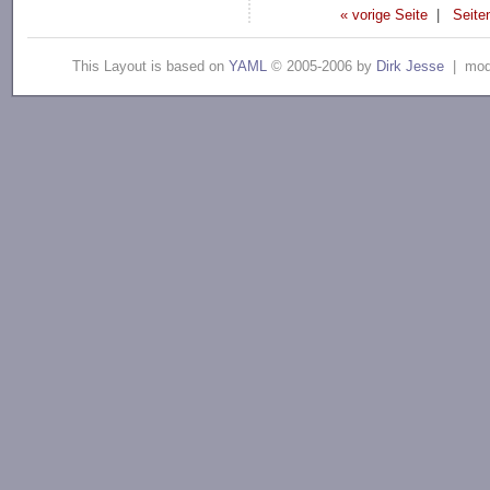
« vorige Seite
|
Seite
This Layout is based on
YAML
© 2005-2006 by
Dirk Jesse
| modi