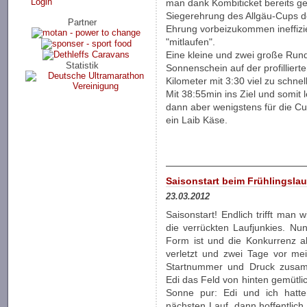
Login
man dank Kombiticket bereits ge
Siegerehrung des Allgäu-Cups d
Partner
Ehrung vorbeizukommen ineffizi
"mitlaufen".
Eine kleine und zwei große Run
Statistik
Sonnenschein auf der profilliert
Kilometer mit 3:30 viel zu schnel
Mit 38:55min ins Ziel und somit l
dann aber wenigstens für die 
ein Laib Käse.
Saisonstart beim Frühlingslau
23.03.2012
Saisonstart! Endlich trifft man 
die verrückten Laufjunkies. N
Form ist und die Konkurrenz a
verletzt und zwei Tage vor m
Startnummer und Druck zusamm
Edi das Feld von hinten gemütlic
Sonne pur: Edi und ich hatt
nächsten Lauf, dann hoffentlic