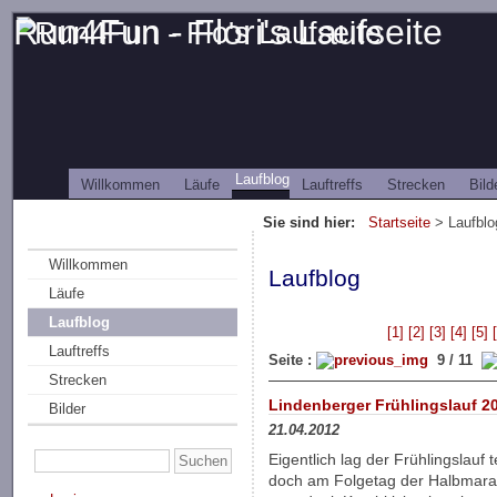
Run4Fun - Flori's Laufseite
Laufblog
Willkommen
Läufe
Lauftreffs
Strecken
Bild
Sie sind hier:
Startseite
> Laufblo
Willkommen
Laufblog
Läufe
Laufblog
[1]
[2]
[3]
[4]
[5]
Lauftreffs
Seite :
9 / 11
Strecken
Lindenberger Frühlingslauf 2
Bilder
21.04.2012
Eigentlich lag der Frühlingslauf 
doch am Folgetag der Halbmara