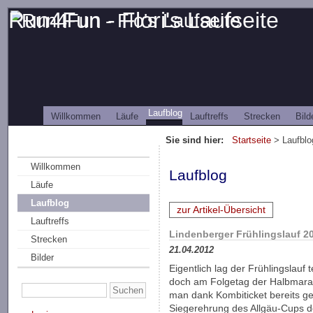
Run4Fun - Flori's Laufseite
Laufblog
Willkommen
Läufe
Lauftreffs
Strecken
Bild
Sie sind hier:
Startseite
> Laufblo
Willkommen
Laufblog
Läufe
Laufblog
zur Artikel-Übersicht
Lauftreffs
Lindenberger Frühlingslauf 2
Strecken
21.04.2012
Bilder
Eigentlich lag der Frühlingslauf 
doch am Folgetag der Halbmara
man dank Kombiticket bereits ge
Siegerehrung des Allgäu-Cups d